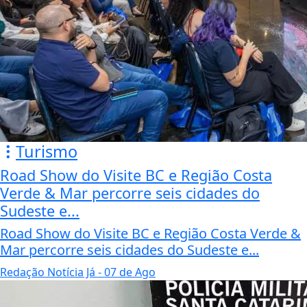
Turismo
Road Show do Visite BC e Região Costa
Verde & Mar percorre seis cidades do
Sudeste e...
Road Show do Visite BC e Região Costa Verde &
Mar percorre seis cidades do Sudeste e...
Redação Notícia Já
- 07 de Ago