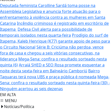
Deputada feminista Carolline Sardá toma posse na
Assembleia Legislativa e anuncia forte atuação para o
enfrentamento à violência contra as mulheres em Santa
Catarina
Incêndio criminoso é registrado em escritório de
Itapema
Defesa Civil alerta para possibilidade de
temporais isolados nesta quarta-feira
Prodígio do surf de
Itapema, Kaleb Henrique (K77) garante apoio de peso para
o Circuito Nacional
Série B: Criciúma não perdoa, vence
fora de casa e chegou a seis vitórias consecutivas, na
liderança
Mega-Sena: confira o resultado sorteado nesta
quinta (6)
Arraiá SHED e SEO Rosa promete esquentar a
noite desta sexta-feira em Balneário Camboriú
Bairro
Taquaras terá nova UBS e praça pública é nomeada
Mega-
Sena: confira o resultado sorteado nesta quinta-feira (30) -
Ninguém acertou as seis dezenas
EM ALTA
MENU
Notícias/Política