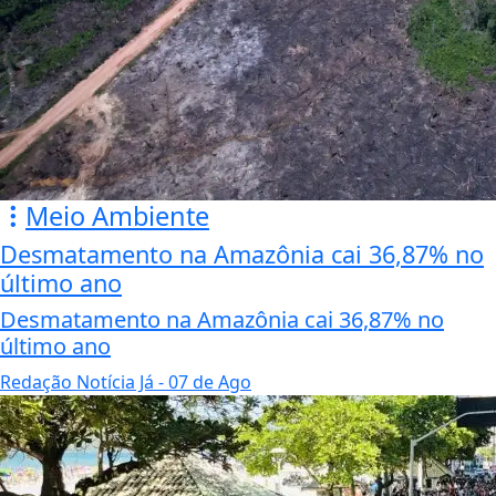
Meio Ambiente
Desmatamento na Amazônia cai 36,87% no
último ano
Desmatamento na Amazônia cai 36,87% no
último ano
Redação Notícia Já
- 07 de Ago