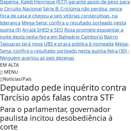
Itapema, Kaleb Henrique (K77) garante apoio de peso para
o Circuito Nacional
Série B: Criciúma não perdoa, vence
fora de casa e chegou a seis vitórias consecutivas, na
liderança
Mega-Sena: confira o resultado sorteado nesta
quinta (6)
Arraiá SHED e SEO Rosa promete esquentar a
noite desta sexta-feira em Balneário Camboriú
Bairro
Taquaras terá nova UBS e praça pública é nomeada
Mega-
Sena: confira o resultado sorteado nesta quinta-feira (30) -
Ninguém acertou as seis dezenas
EM ALTA
MENU
Notícias/País
Deputado pede inquérito contra
Tarcísio após falas contra STF
Para o parlamentar, governador
paulista incitou desobediência à
corte