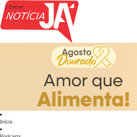
Entrar
Início
Podcasts