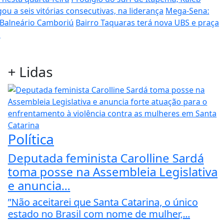
ou a seis vitórias consecutivas, na liderança
Mega-Sena:
 Balneário Camboriú
Bairro Taquaras terá nova UBS e praça
s
+
Lidas
Política
Deputada feminista Carolline Sardá
toma posse na Assembleia Legislativa
e anuncia...
”Não aceitarei que Santa Catarina, o único
estado no Brasil com nome de mulher,...