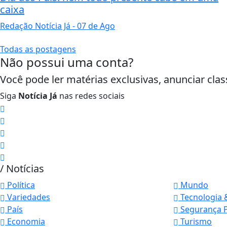
caixa
Redação Notícia Já
- 07 de Ago
Todas as postagens
Não possui uma conta?
Você pode ler matérias exclusivas, anunciar clas
Siga
Notícia Já
nas redes sociais
/ Notícias
Política
Mundo
Variedades
Tecnologia 
Termos de Uso e Privacidade
País
Segurança P
Economia
Turismo
Esse site utiliza cookies para melhorar sua