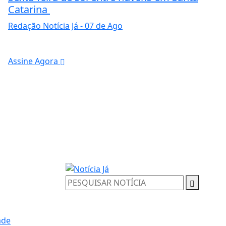
Catarina
Redação Notícia Já
- 07 de Ago
Assine Agora
ade
ntendemos que você