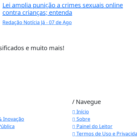
Lei amplia punição a crimes sexuais online
contra crianças; entenda
Redação Notícia Já
- 07 de Ago
sificados e muito mais!
/ Navegue
Início
& Inovação
Sobre
ública
Painel do Leitor
Termos de Uso e Privacid
 experiência de navegação. Ao continuar o acesso, e