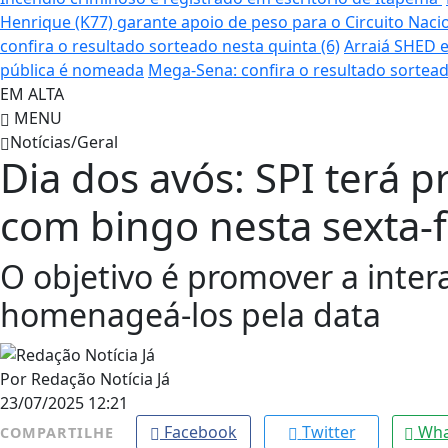
Henrique (K77) garante apoio de peso para o Circuito Naci
confira o resultado sorteado nesta quinta (6)
Arraiá SHED e
pública é nomeada
Mega-Sena: confira o resultado sortead
EM ALTA
MENU
Notícias/Geral
Dia dos avós: SPI terá 
com bingo nesta sexta-f
O objetivo é promover a intera
homenageá-los pela data
Por
Redação Notícia Já
23/07/2025 12:21
Facebook
Twitter
Wha
COMPARTILHE