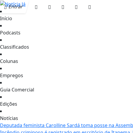
Entrar
Início
Podcasts
Classificados
Colunas
Empregos
Guia Comercial
Edições
Notícias
Deputada feminista Carolline Sardá toma posse na Assemble
Incêndio criminoso é registrado em escritório de Itapema