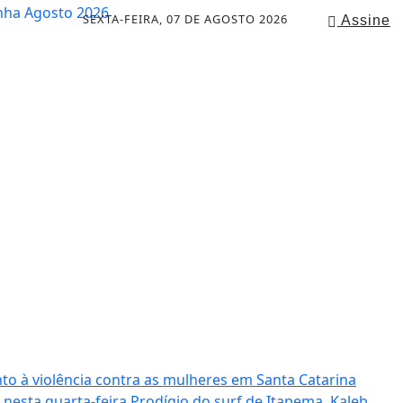
SEXTA-FEIRA, 07 DE AGOSTO 2026
Assine
to à violência contra as mulheres em Santa Catarina
 nesta quarta-feira
Prodígio do surf de Itapema, Kaleb