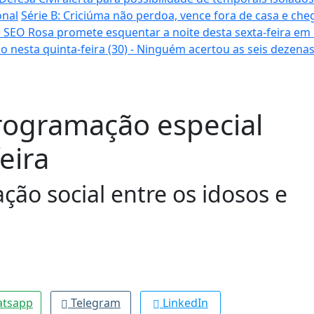
onal
Série B: Criciúma não perdoa, vence fora de casa e cheg
 SEO Rosa promete esquentar a noite desta sexta-feira em
o nesta quinta-feira (30) - Ninguém acertou as seis dezena
programação especial
eira
ção social entre os idosos e
tsapp
Telegram
LinkedIn