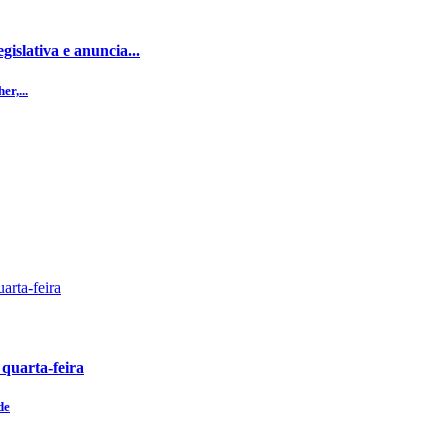
islativa e anuncia...
r,...
 quarta-feira
de