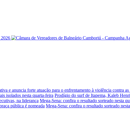
iva e anuncia forte atuação para o enfrentamento à violência contra a
is isolados nesta quarta-feira
Prodígio do surf de Itapema, Kaleb Henr
ecutivas, na liderança
Mega-Sena: confira o resultado sorteado nesta qui
praça pública é nomeada
Mega-Sena: confira o resultado sorteado nesta