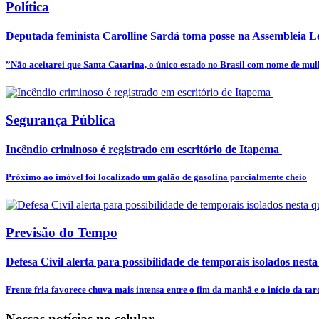
Política
Deputada feminista Carolline Sardá toma posse na Assembleia Leg
”Não aceitarei que Santa Catarina, o único estado no Brasil com nome de mulhe
Segurança Pública
Incêndio criminoso é registrado em escritório de Itapema
Próximo ao imóvel foi localizado um galão de gasolina parcialmente cheio
Previsão do Tempo
Defesa Civil alerta para possibilidade de temporais isolados nesta
Frente fria favorece chuva mais intensa entre o fim da manhã e o início da tar
Nossas notícias
no celular