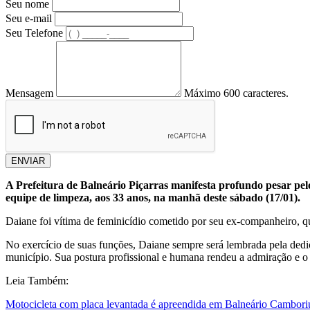
Seu nome
Seu e-mail
Seu Telefone
Mensagem
Máximo 600 caracteres.
ENVIAR
A Prefeitura de Balneário Piçarras manifesta profundo pesar pe
equipe de limpeza, aos 33 anos, na manhã deste sábado (17/01).
Daiane foi vítima de feminicídio cometido por seu ex-companheiro, que
No exercício de suas funções, Daiane sempre será lembrada pela dedi
município. Sua postura profissional e humana rendeu a admiração e o
Leia Também:
Motocicleta com placa levantada é apreendida em Balneário Cambori