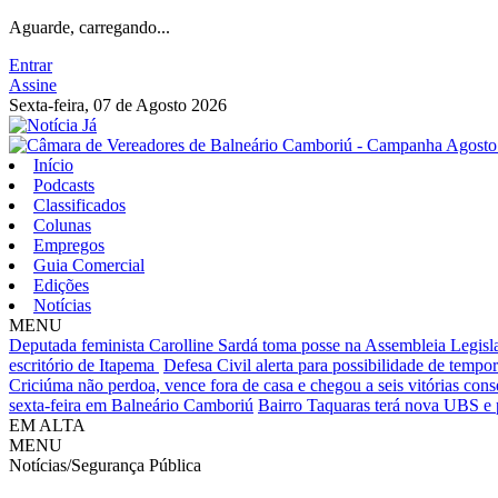
Aguarde, carregando...
Entrar
Assine
Sexta-feira, 07 de Agosto 2026
Início
Podcasts
Classificados
Colunas
Empregos
Guia Comercial
Edições
Notícias
MENU
Deputada feminista Carolline Sardá toma posse na Assembleia Legislat
escritório de Itapema
Defesa Civil alerta para possibilidade de tempora
Criciúma não perdoa, vence fora de casa e chegou a seis vitórias cons
sexta-feira em Balneário Camboriú
Bairro Taquaras terá nova UBS e 
EM ALTA
MENU
Notícias/Segurança Pública