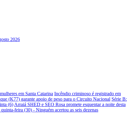
s mulheres em Santa Catarina
Incêndio criminoso é registrado em
ique (K77) garante apoio de peso para o Circuito Nacional
Série B:
nta (6)
Arraiá SHED e SEO Rosa promete esquentar a noite desta
 quinta-feira (30) - Ninguém acertou as seis dezenas