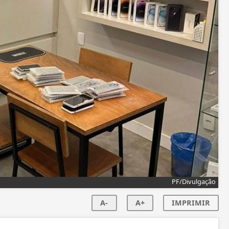
PF/Divulgação
A-
A+
IMPRIMIR