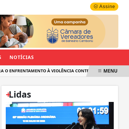
QUINTA-FEIRA, 06 DE AGOSTO 2026
Assine
S
NOTÍCIAS
MENU
 ENFRENTAMENTO À VIOLÊNCIA CONTRA AS MULHERES EM SAN
+
Lidas