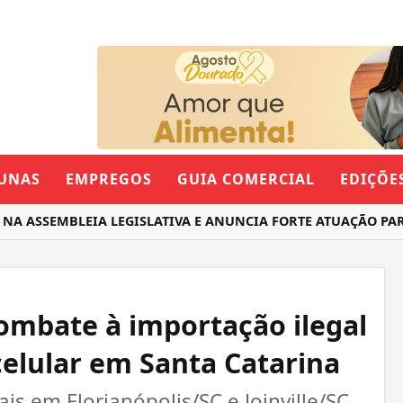
UNAS
EMPREGOS
GUIA COMERCIAL
EDIÇÕE
SSEMBLEIA LEGISLATIVA E ANUNCIA FORTE ATUAÇÃO PARA O
ombate à importação ilegal
celular em Santa Catarina
is em Florianópolis/SC e Joinville/SC