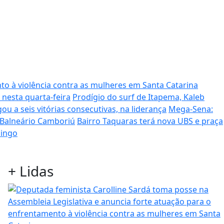
to à violência contra as mulheres em Santa Catarina
 nesta quarta-feira
Prodígio do surf de Itapema, Kaleb
ou a seis vitórias consecutivas, na liderança
Mega-Sena:
 Balneário Camboriú
Bairro Taquaras terá nova UBS e praça
mingo
+
Lidas