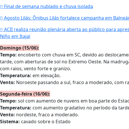
Final de semana nublado e chuva isolada
Agosto Lilás: Ônibus Lilás fortalece campanha em Balne
ACII realiza reunião plenária aberta ao público para apr
Niño em Itajaí
Domingo (15/06):
Tempo:
encoberto com chuva em SC, devido ao deslocamen
tarde, com aberturas de sol no Extremo Oeste. Na madrug
com raios, vento forte e granizo.
Temperatura:
em elevação.
Vento:
Noroeste passando a sul, fraco a moderado, com r
Segunda-feira (16/06):
Tempo:
sol com aumento de nuvens em boa parte do Estado
Temperatura:
com aumento gradativo no período da tarde
Vento:
nordeste, fraco a moderado.
Sistema:
cavado sobre o Estado