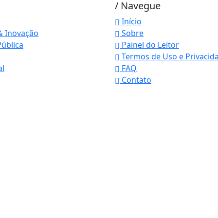
/ Navegue
Início
& Inovação
Sobre
ública
Painel do Leitor
Termos de Uso e Privacid
al
FAQ
Contato