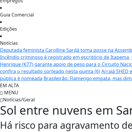
Empregos
Guia Comercial
Edições
Notícias
Deputada feminista Carolline Sardá toma posse na Assemble
Incêndio criminoso é registrado em escritório de Itapema
Henrique (K77) garante apoio de peso para o Circuito Naci
confira o resultado sorteado nesta quinta (6)
Arraiá SHED e
pública é nomeada
Brasileirão: Flamengo empata, mas dim
EM ALTA
MENU
Notícias/Geral
Sol entre nuvens em Sa
Há risco para agravamento de