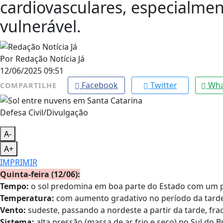
cardiovasculares, especialme
vulnerável.
Por
Redação Notícia Já
12/06/2025 09:51
Facebook
Twitter
Wha
COMPARTILHE
Defesa Civil/Divulgação
A-
A+
IMPRIMIR
Quinta-feira (12/06):
Tempo:
o sol predomina em boa parte do Estado com um p
Temperatura:
com aumento gradativo no período da tarde
Vento:
sudeste, passando a nordeste a partir da tarde, fr
Sistema:
alta pressão (massa de ar frio e seco) no Sul do B