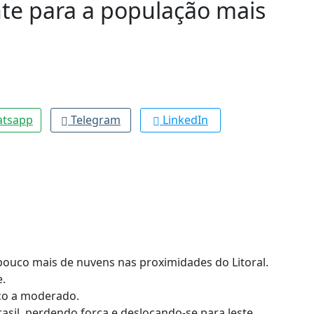
nte para a população mais
tsapp
Telegram
LinkedIn
ouco mais de nuvens nas proximidades do Litoral.
.
aco a moderado.
rasil, perdendo força e deslocando-se para leste,