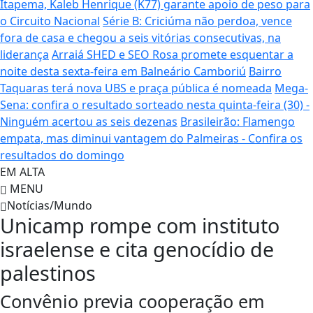
Itapema, Kaleb Henrique (K77) garante apoio de peso para
o Circuito Nacional
Série B: Criciúma não perdoa, vence
fora de casa e chegou a seis vitórias consecutivas, na
liderança
Arraiá SHED e SEO Rosa promete esquentar a
noite desta sexta-feira em Balneário Camboriú
Bairro
Taquaras terá nova UBS e praça pública é nomeada
Mega-
Sena: confira o resultado sorteado nesta quinta-feira (30) -
Ninguém acertou as seis dezenas
Brasileirão: Flamengo
empata, mas diminui vantagem do Palmeiras - Confira os
resultados do domingo
EM ALTA
MENU
Notícias/Mundo
Unicamp rompe com instituto
israelense e cita genocídio de
palestinos
Convênio previa cooperação em