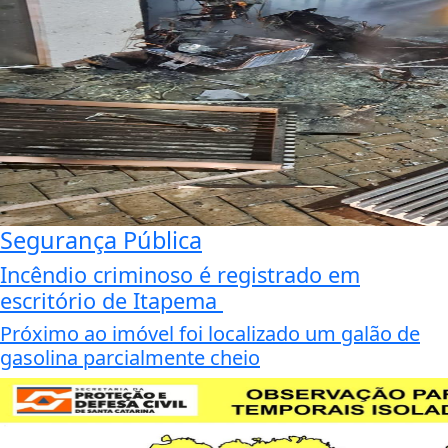
Segurança Pública
Incêndio criminoso é registrado em
escritório de Itapema
Próximo ao imóvel foi localizado um galão de
gasolina parcialmente cheio