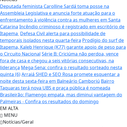
Deputada feminista Carolline Sardá toma posse na
Assembleia Legislativa e anuncia forte atuação para o
enfrentamento à violência contra as mulheres em Santa
Catarina
Incêndio criminoso é registrado em escritório de
Itapema
Defesa Civil alerta para possibilidade de
temporais isolados nesta quarta-feira
Prodígio do surf de
Itapema, Kaleb Henrique (K77) garante apoio de peso para
o Circuito Nacional
Série B: Criciúma não perdoa, vence
fora de casa e chegou a seis vitórias consecutivas, na
liderança
Mega-Sena: confira o resultado sorteado nesta
quinta (6)
Arraiá SHED e SEO Rosa promete esquentar a
noite desta sexta-feira em Balneário Camboriú
Bairro
Taquaras terá nova UBS e praça pública é nomeada
Brasileirão: Flamengo empata, mas diminui vantagem do
Palmeiras - Confira os resultados do domingo
EM ALTA
MENU
Notícias/Geral