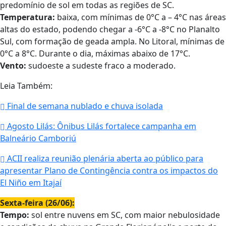
predomínio de sol em todas as regiões de SC.
Temperatura:
baixa, com mínimas de 0°C a – 4°C nas áreas
altas do estado, podendo chegar a -6°C a -8°C no Planalto
Sul, com formação de geada ampla. No Litoral, mínimas de
0°C a 8°C. Durante o dia, máximas abaixo de 17°C.
Vento:
sudoeste a sudeste fraco a moderado.
Leia Também:
Final de semana nublado e chuva isolada
Agosto Lilás: Ônibus Lilás fortalece campanha em
Balneário Camboriú
ACII realiza reunião plenária aberta ao público para
apresentar Plano de Contingência contra os impactos do
El Niño em Itajaí
Sexta-feira (26/06):
Tempo:
sol entre nuvens em SC, com maior nebulosidade