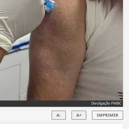
Divulgação PMBC
A-
A+
IMPRIMIR