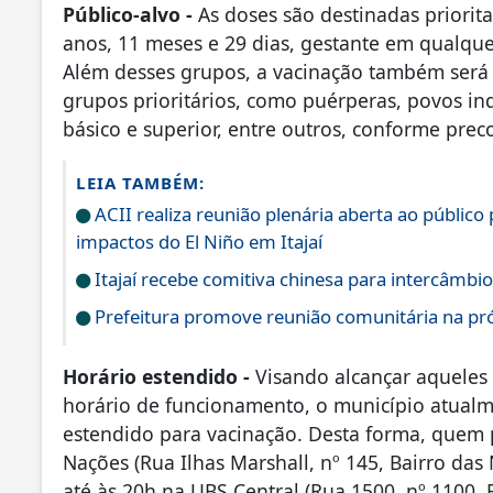
Público-alvo -
As doses são destinadas priorit
anos, 11 meses e 29 dias, gestante em qualquer
Além desses grupos, a vacinação também será 
grupos prioritários, como puérperas, povos in
básico e superior, entre outros, conforme prec
LEIA TAMBÉM:
ACII realiza reunião plenária aberta ao público
impactos do El Niño em Itajaí
Itajaí recebe comitiva chinesa para intercâmbi
Prefeitura promove reunião comunitária na pró
Horário estendido -
Visando alcançar aquele
horário de funcionamento, o município atua
estendido para vacinação. Desta forma, quem p
Nações (Rua Ilhas Marshall, nº 145, Bairro das 
até às 20h na UBS Central (Rua 1500, nº 1100, 