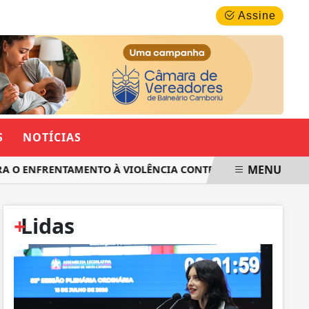
SÁBADO, 08 DE AGOSTO 2026
Assine
S
NOTÍCIAS
MENU
 ENFRENTAMENTO À VIOLÊNCIA CONTRA AS MULHERES EM SAN
+
Lidas