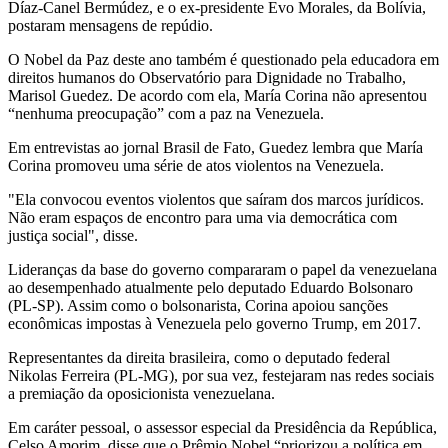
Díaz-Canel Bermúdez, e o ex-presidente Evo Morales, da Bolívia,
postaram mensagens de repúdio.
O Nobel da Paz deste ano também é questionado pela educadora em
direitos humanos do Observatório para Dignidade no Trabalho,
Marisol Guedez. De acordo com ela, María Corina não apresentou
“nenhuma preocupação” com a paz na Venezuela.
Em entrevistas ao jornal Brasil de Fato, Guedez lembra que María
Corina promoveu uma série de atos violentos na Venezuela.
"Ela convocou eventos violentos que saíram dos marcos jurídicos.
Não eram espaços de encontro para uma via democrática com
justiça social", disse.
Lideranças da base do governo compararam o papel da venezuelana
ao desempenhado atualmente pelo deputado Eduardo Bolsonaro
(PL-SP). Assim como o bolsonarista, Corina apoiou sanções
econômicas impostas à Venezuela pelo governo Trump, em 2017.
Representantes da direita brasileira, como o deputado federal
Nikolas Ferreira (PL-MG), por sua vez, festejaram nas redes sociais
a premiação da oposicionista venezuelana.
Em caráter pessoal, o assessor especial da Presidência da República,
Celso Amorim, disse que o Prêmio Nobel “priorizou a política em