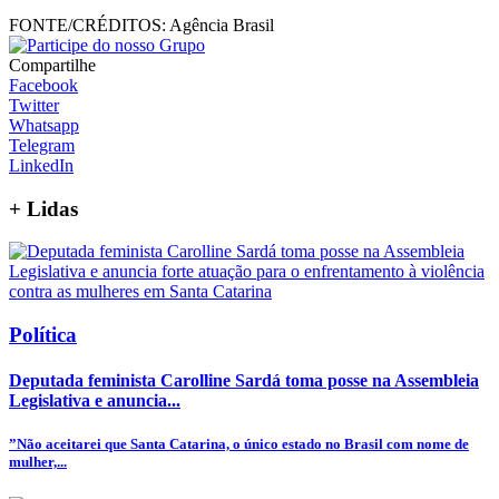
FONTE/CRÉDITOS:
Agência Brasil
Compartilhe
Facebook
Twitter
Whatsapp
Telegram
LinkedIn
+
Lidas
Política
Deputada feminista Carolline Sardá toma posse na Assembleia
Legislativa e anuncia...
”Não aceitarei que Santa Catarina, o único estado no Brasil com nome de
mulher,...