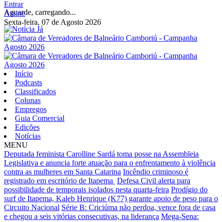
Entrar
Aguarde, carregando...
Assine
Sexta-feira, 07 de Agosto 2026
Início
Podcasts
Classificados
Colunas
Empregos
Guia Comercial
Edições
Notícias
MENU
Deputada feminista Carolline Sardá toma posse na Assembleia
Legislativa e anuncia forte atuação para o enfrentamento à violência
contra as mulheres em Santa Catarina
Incêndio criminoso é
registrado em escritório de Itapema
Defesa Civil alerta para
possibilidade de temporais isolados nesta quarta-feira
Prodígio do
surf de Itapema, Kaleb Henrique (K77) garante apoio de peso para o
Circuito Nacional
Série B: Criciúma não perdoa, vence fora de casa
e chegou a seis vitórias consecutivas, na liderança
Mega-Sena: