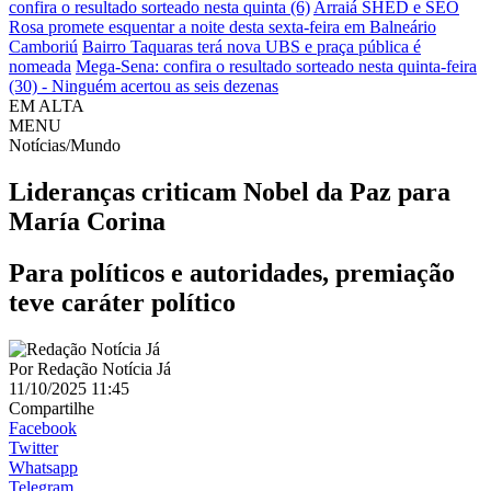
confira o resultado sorteado nesta quinta (6)
Arraiá SHED e SEO
Rosa promete esquentar a noite desta sexta-feira em Balneário
Camboriú
Bairro Taquaras terá nova UBS e praça pública é
nomeada
Mega-Sena: confira o resultado sorteado nesta quinta-feira
(30) - Ninguém acertou as seis dezenas
EM ALTA
MENU
Notícias/Mundo
Lideranças criticam Nobel da Paz para
María Corina
Para políticos e autoridades, premiação
teve caráter político
Por
Redação Notícia Já
11/10/2025 11:45
Compartilhe
Facebook
Twitter
Whatsapp
Telegram