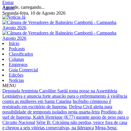
Entrar
Aguarde, carregando...
Assine
Segunda-feira, 10 de Agosto 2026
Início
Podcasts
Classificados
Colunas
Empregos
Guia Comercial
Edições
Notícias
MENU
Deputada feminista Carolline Sardá toma posse na Assembleia
Legislativa e anuncia forte atuação para o enfrentamento à violência
contra as mulheres em Santa Catarina
Incêndio criminoso é
registrado em escritório de Itapema
Defesa Civil alerta para
possibilidade de temporais isolados nesta quarta-feira
Prodígio do
surf de Itapema, Kaleb Henrique (K77) garante apoio de peso para o
Circuito Nacional
Série B: Criciúma não perdoa, vence fora de casa
e chegou a seis vitórias consecutivas, na liderança
Mega-Sena: