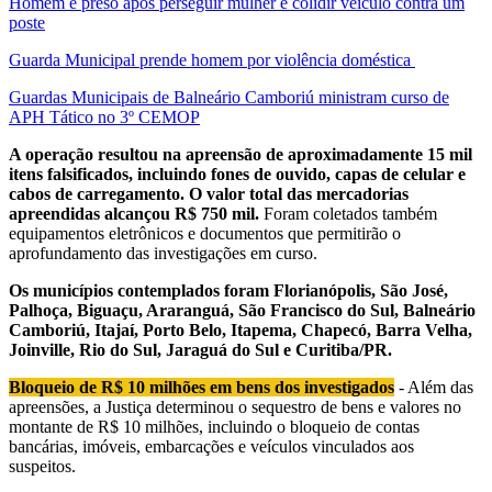
Homem é preso após perseguir mulher e colidir veículo contra um
poste
Guarda Municipal prende homem por violência doméstica
Guardas Municipais de Balneário Camboriú ministram curso de
APH Tático no 3º CEMOP
A operação resultou na apreensão de aproximadamente 15 mil
itens falsificados, incluindo fones de ouvido, capas de celular e
cabos de carregamento. O valor total das mercadorias
apreendidas alcançou R$ 750 mil.
Foram coletados também
equipamentos eletrônicos e documentos que permitirão o
aprofundamento das investigações em curso.
Os municípios contemplados foram Florianópolis, São José,
Palhoça, Biguaçu, Araranguá, São Francisco do Sul, Balneário
Camboriú, Itajaí, Porto Belo, Itapema, Chapecó, Barra Velha,
Joinville, Rio do Sul, Jaraguá do Sul e Curitiba/PR.
Bloqueio de R$ 10 milhões em bens dos investigados
- Além das
apreensões, a Justiça determinou o sequestro de bens e valores no
montante de R$ 10 milhões, incluindo o bloqueio de contas
bancárias, imóveis, embarcações e veículos vinculados aos
suspeitos.