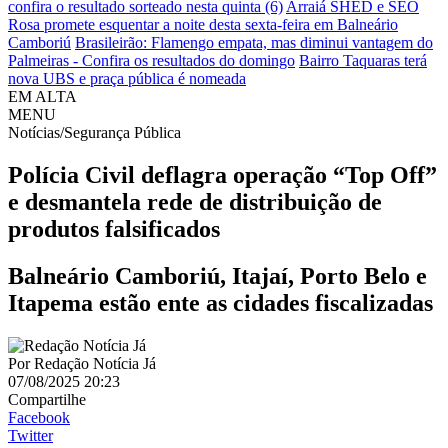
confira o resultado sorteado nesta quinta (6)
Arraiá SHED e SEO
Rosa promete esquentar a noite desta sexta-feira em Balneário
Camboriú
Brasileirão: Flamengo empata, mas diminui vantagem do
Palmeiras - Confira os resultados do domingo
Bairro Taquaras terá
nova UBS e praça pública é nomeada
EM ALTA
MENU
Notícias/Segurança Pública
Polícia Civil deflagra operação “Top Off”
e desmantela rede de distribuição de
produtos falsificados
Balneário Camboriú, Itajaí, Porto Belo e
Itapema estão ente as cidades fiscalizadas
Por
Redação Notícia Já
07/08/2025 20:23
Compartilhe
Facebook
Twitter