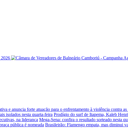
iva e anuncia forte atuação para o enfrentamento à violência contra a
is isolados nesta quarta-feira
Prodígio do surf de Itapema, Kaleb Henr
ecutivas, na liderança
Mega-Sena: confira o resultado sorteado nesta qui
praça pública é nomeada
Brasileirão: Flamengo empata, mas diminui v