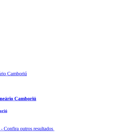
lneário Camboriú
oriú