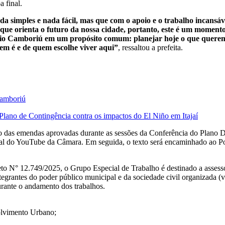
a final.
simples e nada fácil, mas que com o apoio e o trabalho incansável
que orienta o futuro da nossa cidade, portanto, este é um momento
neário Camboriú em um propósito comum: planejar hoje o que quere
uem é e de quem escolhe viver aqui”
, ressaltou a prefeita.
Camboriú
r Plano de Contingência contra os impactos do El Niño em Itajaí
o das emendas aprovadas durante as sessões da Conferência do Plano Dir
canal do YouTube da Câmara. Em seguida, o texto será encaminhado ao Po
reto N° 12.749/2025, o Grupo Especial de Trabalho é destinado a asse
egrantes do poder público municipal e da sociedade civil organizada (v
urante o andamento dos trabalhos.
olvimento Urbano;