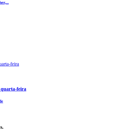
r,...
 quarta-feira
de
s.