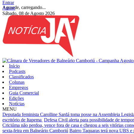
Entrar
Aguarde, carregando...
Assine
Sábado, 08 de Agosto 2026
Início
Podcasts
Classificados
Colunas
Empregos
Guia Comercial
Edições
Notícias
MENU
Deputada feminista Carolline Sardá toma posse na Assembleia Legislat
escritório de Itapema
Defesa Civil alerta para possibilidade de tempora
Criciúma não perdoa, vence fora de casa e chegou a seis vitórias cons
sexta-feira em Balneário Camboriú
Bairro Taquaras terá nova UBS e 