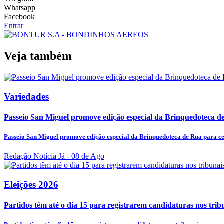
Whatsapp
Facebook
Entrar
Veja também
Variedades
Passeio San Miguel promove edição especial da Brinquedoteca de
Passeio San Miguel promove edição especial da Brinquedoteca de Rua para cel
Redação Notícia Já
- 08 de Ago
Eleições 2026
Partidos têm até o dia 15 para registrarem candidaturas nos trib