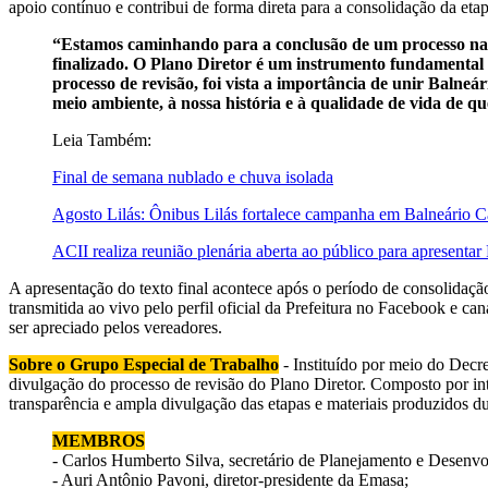
apoio contínuo e contribui de forma direta para a consolidação da etap
“Estamos caminhando para a conclusão de um processo nada 
finalizado. O Plano Diretor é um instrumento fundamental 
processo de revisão, foi vista a importância de unir Bal
meio ambiente, à nossa história e à qualidade de vida de q
Leia Também:
Final de semana nublado e chuva isolada
Agosto Lilás: Ônibus Lilás fortalece campanha em Balneário 
ACII realiza reunião plenária aberta ao público para apresenta
A apresentação do texto final acontece após o período de consolidaçã
transmitida ao vivo pelo perfil oficial da Prefeitura no Facebook e 
ser apreciado pelos vereadores.
Sobre o Grupo Especial de Trabalho
- Instituído por meio do Dec
divulgação do processo de revisão do Plano Diretor. Composto por int
transparência e ampla divulgação das etapas e materiais produzidos d
MEMBROS
- Carlos Humberto Silva, secretário de Planejamento e Desenv
- Auri Antônio Pavoni, diretor-presidente da Emasa;