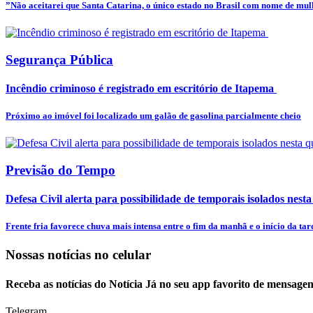
”Não aceitarei que Santa Catarina, o único estado no Brasil com nome de mulhe
Segurança Pública
Incêndio criminoso é registrado em escritório de Itapema
Próximo ao imóvel foi localizado um galão de gasolina parcialmente cheio
Previsão do Tempo
Defesa Civil alerta para possibilidade de temporais isolados nesta
Frente fria favorece chuva mais intensa entre o fim da manhã e o início da tar
Nossas notícias
no celular
Receba as notícias do Notícia Já no seu app favorito de mensagen
Telegram