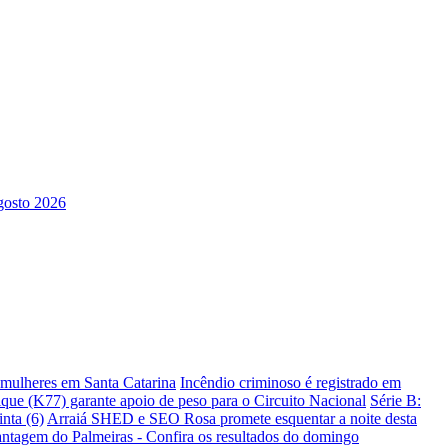
s mulheres em Santa Catarina
Incêndio criminoso é registrado em
ique (K77) garante apoio de peso para o Circuito Nacional
Série B:
nta (6)
Arraiá SHED e SEO Rosa promete esquentar a noite desta
antagem do Palmeiras - Confira os resultados do domingo