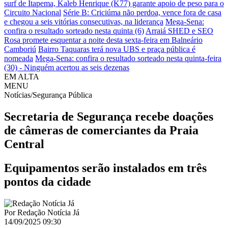
surf de Itapema, Kaleb Henrique (K77) garante apoio de peso para o
Circuito Nacional
Série B: Criciúma não perdoa, vence fora de casa
e chegou a seis vitórias consecutivas, na liderança
Mega-Sena:
confira o resultado sorteado nesta quinta (6)
Arraiá SHED e SEO
Rosa promete esquentar a noite desta sexta-feira em Balneário
Camboriú
Bairro Taquaras terá nova UBS e praça pública é
nomeada
Mega-Sena: confira o resultado sorteado nesta quinta-feira
(30) - Ninguém acertou as seis dezenas
EM ALTA
MENU
Notícias/Segurança Pública
Secretaria de Segurança recebe doações
de câmeras de comerciantes da Praia
Central
Equipamentos serão instalados em três
pontos da cidade
Por
Redação Notícia Já
14/09/2025 09:30