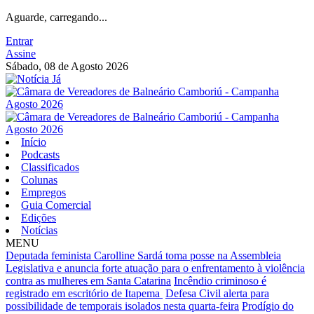
Aguarde, carregando...
Entrar
Assine
Sábado, 08 de Agosto 2026
Início
Podcasts
Classificados
Colunas
Empregos
Guia Comercial
Edições
Notícias
MENU
Deputada feminista Carolline Sardá toma posse na Assembleia
Legislativa e anuncia forte atuação para o enfrentamento à violência
contra as mulheres em Santa Catarina
Incêndio criminoso é
registrado em escritório de Itapema
Defesa Civil alerta para
possibilidade de temporais isolados nesta quarta-feira
Prodígio do