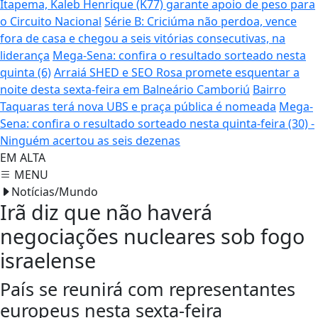
Itapema, Kaleb Henrique (K77) garante apoio de peso para
o Circuito Nacional
Série B: Criciúma não perdoa, vence
fora de casa e chegou a seis vitórias consecutivas, na
liderança
Mega-Sena: confira o resultado sorteado nesta
quinta (6)
Arraiá SHED e SEO Rosa promete esquentar a
noite desta sexta-feira em Balneário Camboriú
Bairro
Taquaras terá nova UBS e praça pública é nomeada
Mega-
Sena: confira o resultado sorteado nesta quinta-feira (30) -
Ninguém acertou as seis dezenas
EM ALTA
MENU
Notícias/Mundo
Irã diz que não haverá
negociações nucleares sob fogo
israelense
País se reunirá com representantes
europeus nesta sexta-feira